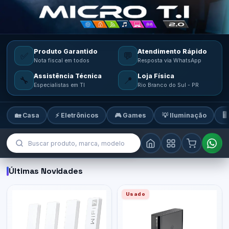
Produto Garantido
Atendimento Rápido
✅
💬
Nota fiscal em todos
Resposta via WhatsApp
Assistência Técnica
Loja Física
🔧
📍
Especialistas em TI
Rio Branco do Sul - PR
🏡 Casa
⚡ Eletrônicos
🎮 Games
💡 Iluminação
🖥
MicroTi — Sua loja de tecnologia
Últimas Novidades
Usado