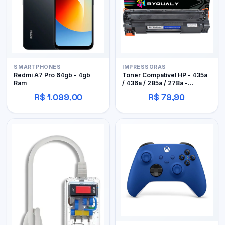
SMARTPHONES
IMPRESSORAS
Redmi A7 Pro 64gb - 4gb
Toner Compatível HP - 435a
Ram
/ 436a / 285a / 278a -
Byqualy
R$ 1.099,00
R$ 79,90