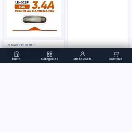
SMARTPHONES
Carregador Veicular c/ Cabo
Iphone - Le-528P
Início
Categorias
Minha conta
Carrinho
R$ 40,00
R$ 119,90
PERIFÉRICOS
Teclado Bluetooth
Ergonômico Xc-Tec-04