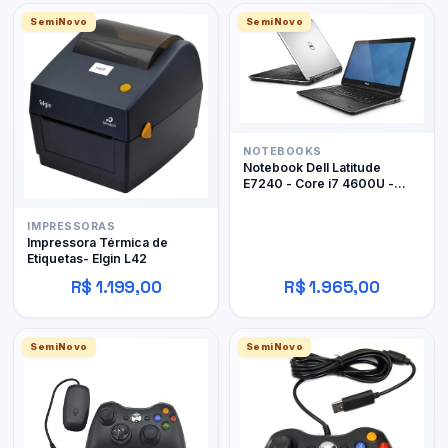
SemiNovo
SemiNovo
NOTEBOOKS
Notebook Dell Latitude
E7240 - Core i7 4600U -
12Gb RAM DDR3 - 128Gb
SSD
IMPRESSORAS
Impressora Térmica de
Etiquetas- Elgin L42
R$ 1.199,00
R$ 1.965,00
SemiNovo
SemiNovo