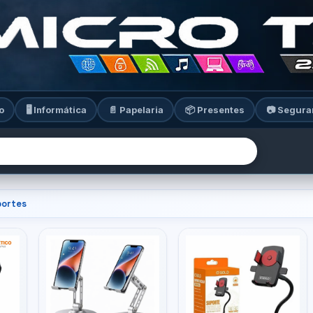
o
🖥️ Informática
📄 Papelaria
📦 Presentes
📷 Segura
ortes