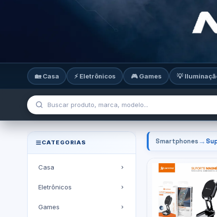
🏡 Casa
⚡ Eletrônicos
🎮 Games
💡 Iluminaçã
→
Smartphones
Sup
CATEGORIAS
Casa
Eletrônicos
Games