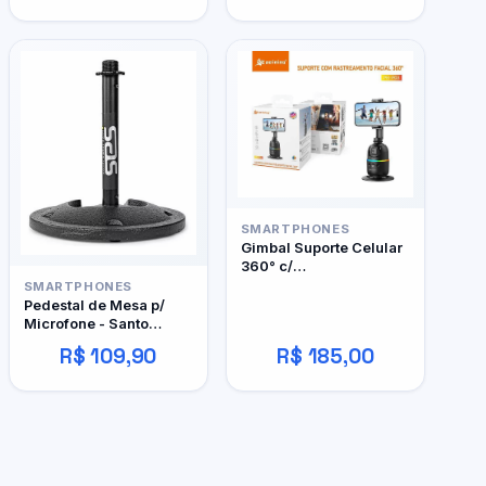
SMARTPHONES
Gimbal Suporte Celular
360° c/
Reconhecimento Facial
SMARTPHONES
- Pei-P03 - Peining
Pedestal de Mesa p/
Microfone - Santo
Angelo - Psa60
R$ 109,90
R$ 185,00