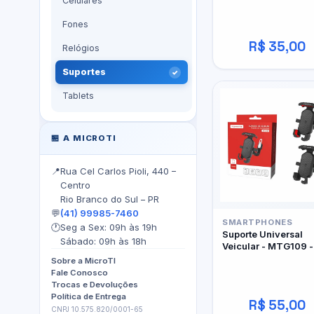
Celulares
Fones
R$ 35,00
Relógios
Suportes
Tablets
🏪 A MICROTI
📍
Rua Cel Carlos Pioli, 440 –
Centro
Rio Branco do Sul – PR
💬
(41) 99985-7460
SMARTPHONES
🕐
Seg a Sex: 09h às 19h
Suporte Universal
Sábado: 09h às 18h
Veicular - MTG109 -
Tomate
Sobre a MicroTI
Fale Conosco
Trocas e Devoluções
Política de Entrega
R$ 55,00
CNPJ 10.575.820/0001-65