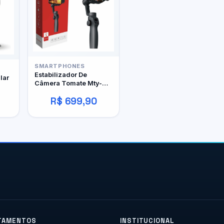
SMARTPHONES
Estabilizador De
lar
Câmera Tomate Mty-
8008
ial
R$ 699,90
ing
TAMENTOS
INSTITUCIONAL