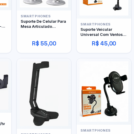
SMARTPHONES
Suporte De Celular Para
SMARTPHONES
-
Mesa Articulado
Suporte Veicular
Universal It-blue Le-153
Universal Com Ventosa
Agold Spc-02
R$ 55,00
R$ 45,00
/tv
SMARTPHONES