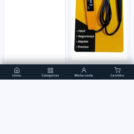
ELETRÔNICOS
Testador de Tensão - Bom-
Início
Categorias
Minha conta
Carrinho
6401 - Bomvink
R$ 110,00
R$ 29,90