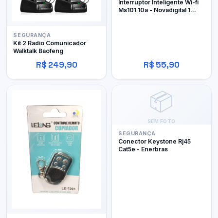
Interruptor Inteligente Wi-fi
Ms101 10a - Novadigital 1
Canal
SEGURANÇA
Kit 2 Radio Comunicador
Walktalk Baofeng
R$ 249,90
R$ 55,90
📦
SEM FOTO
SEGURANÇA
Conector Keystone Rj45
Cat5e - Enerbras