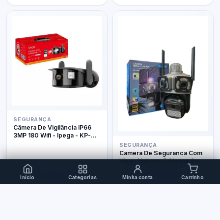
SEGURANÇA
Câmera De Vigilância IP66
3MP 180 Wifi - Ipega - KP-
CA207
SEGURANÇA
Camera De Seguranca Com
Visao Noturna E Alarme 9mp
It-blue Sc-b61
R$ 319,90
R$ 459,90
Início
Categorias
Minha conta
Carrinho