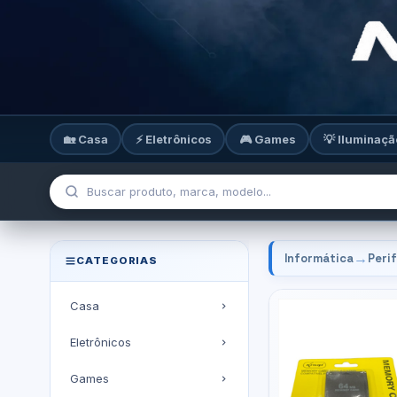
🏡 Casa
⚡ Eletrônicos
🎮 Games
💡 Iluminaçã
→
Informática
Peri
CATEGORIAS
Casa
Eletrônicos
Games