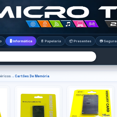
o
🖥️ Informática
📄 Papelaria
📦 Presentes
📷 Segura
→
féricos
Cartões De Memória