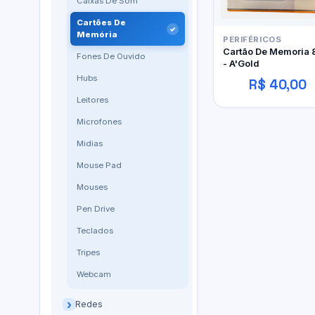
Caixas De Som
Cartões De
Memória
PERIFÉRICOS
Cartão De Memoria 
Fones De Ouvido
- A'Gold
Hubs
R$ 40,00
Leitores
Microfones
Midias
Mouse Pad
Mouses
Pen Drive
Teclados
Tripes
Webcam
Redes