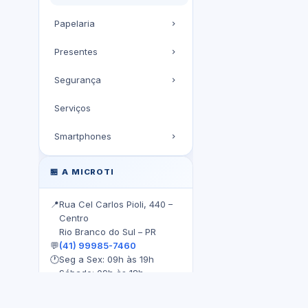
Papelaria
Presentes
Segurança
Serviços
Smartphones
🏪 A MICROTI
📍
Rua Cel Carlos Pioli, 440 –
Centro
Rio Branco do Sul – PR
💬
(41) 99985-7460
🕐
Seg a Sex: 09h às 19h
Sábado: 09h às 18h
Sobre a MicroTI
Fale Conosco