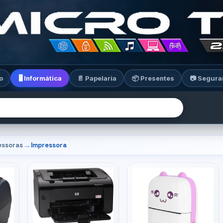
o
🖥️ Informática
📄 Papelaria
📦 Presentes
📷 Segura
→
essoras
Impressora