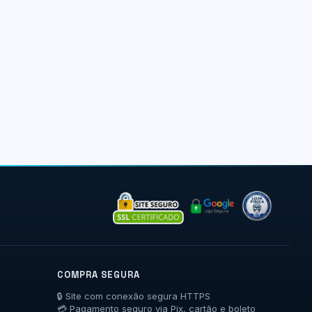
COMPRA SEGURA
🔒 Site com conexão segura HTTPS
💳 Pagamento seguro via Pix, cartão e boleto