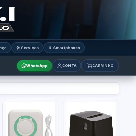
nça
🛠️ Serviços
📱 Smartphones
WhatsApp
CONTA
CARRINHO