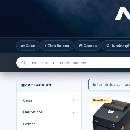
🏡 Casa
⚡ Eletrônicos
🎮 Games
💡 Iluminaçã
→
Informática
Impr
CATEGORIAS
Casa
SemiNovo
Eletrônicos
Games