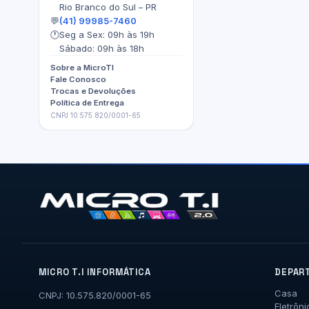
Rio Branco do Sul – PR
💬
(41) 99985-7460
🕐
Seg a Sex: 09h às 19h
Sábado: 09h às 18h
Sobre a MicroTI
Fale Conosco
Trocas e Devoluções
Política de Entrega
CNPJ 10.575.820/0001-65
MICRO T.I INFORMÁTICA
DEPAR
Casa
CNPJ: 10.575.820/0001-65
Eletrôni