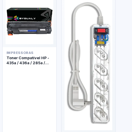
IMPRESSORAS
Toner Compatível HP -
435a / 436a / 285a /
278a - Byqualy