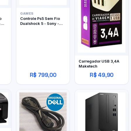
GAMES
o
Controle Ps5 Sem Fio
-
Dualshock 5 - Sony -
st
Edição Limitada
Marathon
Carregador USB 3,4A
Maketech
R$ 799,00
R$ 49,90