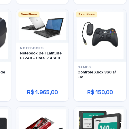
SemiNovo
SemiNovo
NOTEBOOKS
Notebook Dell Latitude
E7240 - Core i7 4600U
- 12Gb RAM DDR3 -
GAMES
128Gb SSD
 de
Controle Xbox 360 s/
Fio
R$ 1.965,00
R$ 150,00