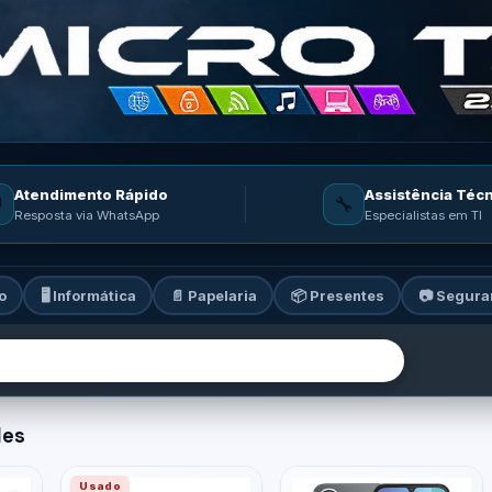
Atendimento Rápido
Assistência Téc

🔧
Resposta via WhatsApp
Especialistas em TI
o
🖥️ Informática
📄 Papelaria
📦 Presentes
📷 Segura
ia: informática, celulares, ga
des
Usado