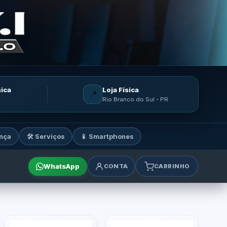
nica
Loja Física
📍
Rio Branco do Sul - PR
nça
🛠️ Serviços
📱 Smartphones
WhatsApp
CONTA
CARRINHO
mes e acessórios