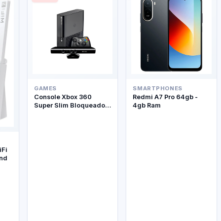
GAMES
SMARTPHONES
Console Xbox 360
Redmi A7 Pro 64gb -
Super Slim Bloqueado +
4gb Ram
Kinect
iFi
and