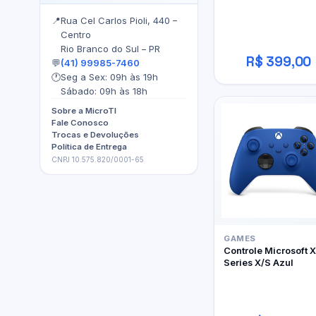
📍
Rua Cel Carlos Pioli, 440 –
Centro
Rio Branco do Sul – PR
R$ 399,00
💬
(41) 99985-7460
🕐
Seg a Sex: 09h às 19h
Sábado: 09h às 18h
Sobre a MicroTI
Fale Conosco
Trocas e Devoluções
Política de Entrega
CNPJ 10.575.820/0001-65
GAMES
Controle Microsoft 
Series X/S Azul