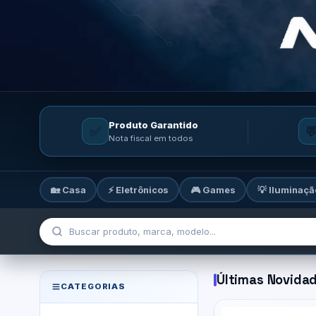
Produto Garantido
✅

Nota fiscal em todos
🏡 Casa
⚡ Eletrônicos
🎮 Games
💡 Iluminaçã
MicroTi — Sua loja de tecnolog
Últimas Novida
CATEGORIAS