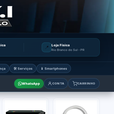
nica
Loja Física
📍
Rio Branco do Sul - PR
nça
🛠️ Serviços
📱 Smartphones
WhatsApp
CONTA
CARRINHO
mes e acessórios