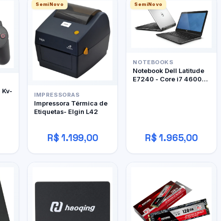
SemiNovo
SemiNovo
NOTEBOOKS
Notebook Dell Latitude
E7240 - Core i7 4600U
- 12Gb RAM DDR3 -
- Kv-
IMPRESSORAS
128Gb SSD
Impressora Térmica de
Etiquetas- Elgin L42
R$ 1.199,00
R$ 1.965,00