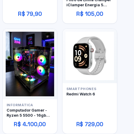
iClamper Energia 5
Tomadas
R$ 79,90
R$ 105,00
SMARTPHONES
Redmi Watch 6
INFORMÁTICA
Computador Gamer -
Ryzen 5 5500 - 16gb
DDR4 - 480GB SSD - RX
R$ 4.100,00
R$ 729,00
480 4gb