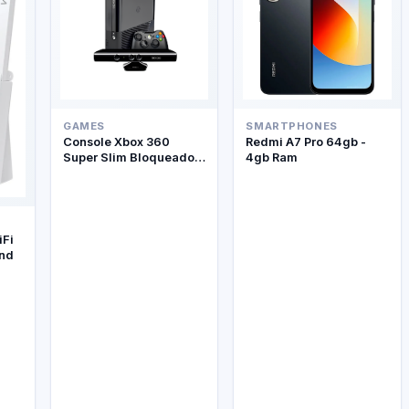
GAMES
SMARTPHONES
Console Xbox 360
Redmi A7 Pro 64gb -
Super Slim Bloqueado +
4gb Ram
Kinect
iFi
and