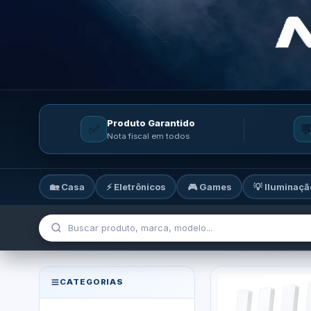
Produto Garantido
✅

Nota fiscal em todos
🏡 Casa
⚡ Eletrônicos
🎮 Games
💡 Iluminaçã
MicroTi — Sua loja de tecnolog
CATEGORIAS