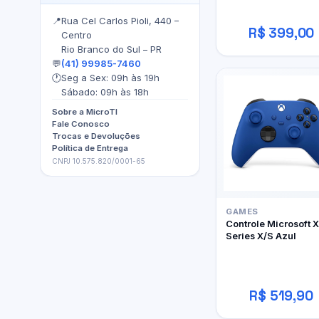
📍
Rua Cel Carlos Pioli, 440 –
R$ 399,00
Centro
Rio Branco do Sul – PR
💬
(41) 99985-7460
🕐
Seg a Sex: 09h às 19h
Sábado: 09h às 18h
Sobre a MicroTI
Fale Conosco
Trocas e Devoluções
Política de Entrega
CNPJ 10.575.820/0001-65
GAMES
Controle Microsoft 
Series X/S Azul
R$ 519,90