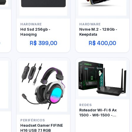
HARDWARE
HARDWARE
Hd Ssd 256gb -
Nvme M.2 - 128Gb -
Haoqing
Keepdata
0
R$ 399,00
R$ 400,00
REDES
Roteador Wi-Fi 6 Ax
1500 - W6-1500 -
Intelbras
PERIFÉRICOS
Headset Gamer FIFINE
H16 USB 7.1 RGB