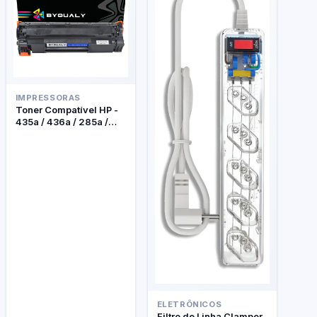
IMPRESSORAS
Toner Compatível HP -
435a / 436a / 285a /
278a - Byqualy
ELETRÔNICOS
Filtro de Linha Clamper