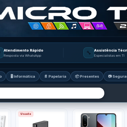
Atendimento Rápido
Assistência Téc

🔧
Resposta via WhatsApp
Especialistas em TI
o
🖥️ Informática
📄 Papelaria
📦 Presentes
📷 Segura
ia: informática, celulares, ga
Usado