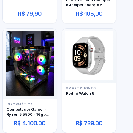
iClamper Energia 5
Tomadas
R$ 79,90
R$ 105,00
SMARTPHONES
Redmi Watch 6
INFORMÁTICA
Computador Gamer -
Ryzen 5 5500 - 16gb
DDR4 - 480GB SSD - RX
R$ 4.100,00
R$ 729,00
480 4gb