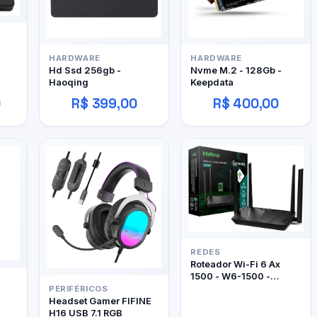
HARDWARE
HARDWARE
Hd Ssd 256gb -
Nvme M.2 - 128Gb -
Haoqing
Keepdata
0
R$ 399,00
R$ 400,00
REDES
Roteador Wi-Fi 6 Ax
1500 - W6-1500 -
Intelbras
PERIFÉRICOS
Headset Gamer FIFINE
H16 USB 7.1 RGB