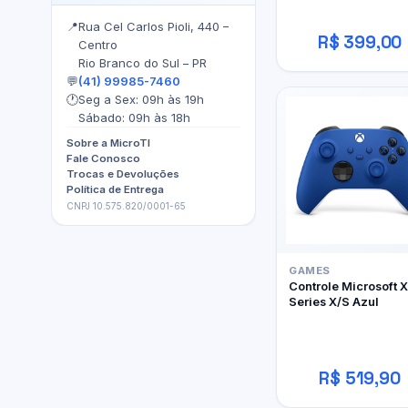
📍
Rua Cel Carlos Pioli, 440 –
R$ 399,00
Centro
Rio Branco do Sul – PR
💬
(41) 99985-7460
🕐
Seg a Sex: 09h às 19h
Sábado: 09h às 18h
Sobre a MicroTI
Fale Conosco
Trocas e Devoluções
Política de Entrega
CNPJ 10.575.820/0001-65
GAMES
Controle Microsoft 
Series X/S Azul
R$ 519,90