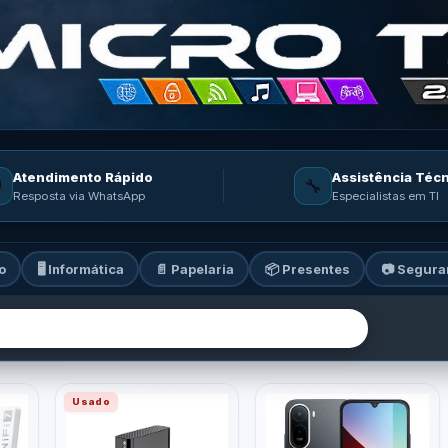
Atendimento Rápido
Assistência Téc

🔧
Resposta via WhatsApp
Especialistas em TI
o
🖥️ Informática
📄 Papelaria
📦 Presentes
📷 Segura
ia: informática, celulares, ga
Usado