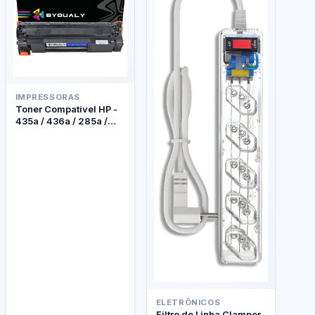
IMPRESSORAS
Toner Compatível HP -
435a / 436a / 285a /
278a - Byqualy
ELETRÔNICOS
Filtro de Linha Clamper