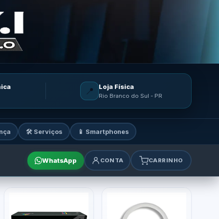
nica
Loja Física
📍
Rio Branco do Sul - PR
nça
🛠️ Serviços
📱 Smartphones
WhatsApp
CONTA
CARRINHO
mes e acessórios