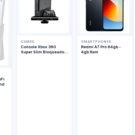
GAMES
SMARTPHONES
Console Xbox 360
Redmi A7 Pro 64gb -
Super Slim Bloqueado +
4gb Ram
Kinect
iFi
and