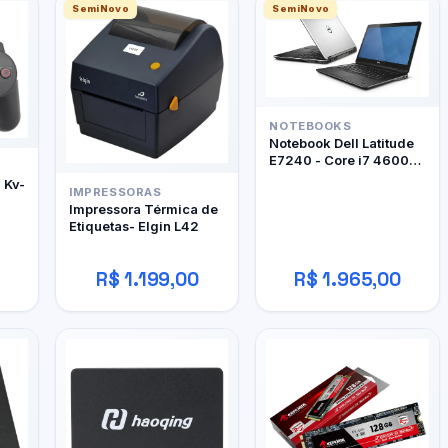
SemiNovo
SemiNovo
NOTEBOOKS
Notebook Dell Latitude
E7240 - Core i7 4600U
- 12Gb RAM DDR3 -
- Kv-
IMPRESSORAS
128Gb SSD
Impressora Térmica de
Etiquetas- Elgin L42
R$ 1.199,00
R$ 1.965,00