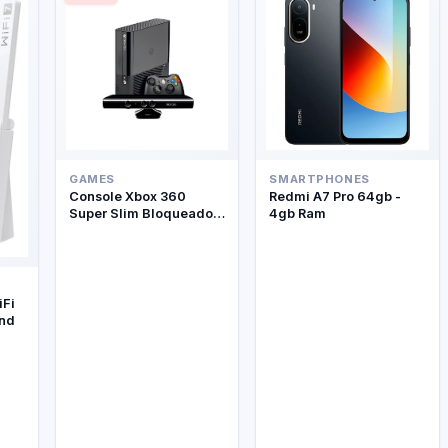
GAMES
SMARTPHONES
Console Xbox 360
Redmi A7 Pro 64gb -
Super Slim Bloqueado +
4gb Ram
Kinect
iFi
and