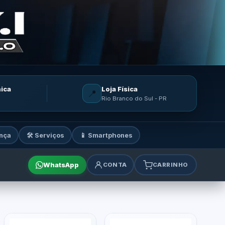
nica
Loja Física
📍
Rio Branco do Sul - PR
nça
🛠️ Serviços
📱 Smartphones
WhatsApp
CONTA
CARRINHO
mes e acessórios