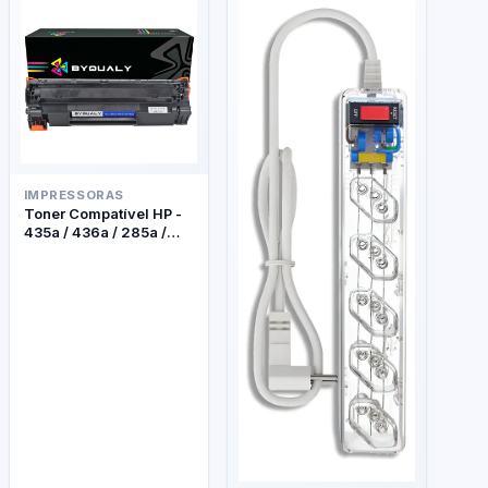
IMPRESSORAS
Toner Compatível HP -
435a / 436a / 285a /
278a - Byqualy