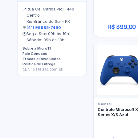
📍
Rua Cel Carlos Pioli, 440 –
Centro
Rio Branco do Sul – PR
R$ 399,00
💬
(41) 99985-7460
🕐
Seg a Sex: 09h às 19h
Sábado: 09h às 18h
Sobre a MicroTI
Fale Conosco
Trocas e Devoluções
Política de Entrega
CNPJ 10.575.820/0001-65
GAMES
Controle Microsoft 
Series X/S Azul