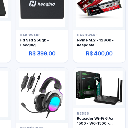
HARDWARE
HARDWARE
Hd Ssd 256gb -
Nvme M.2 - 128Gb -
Haoqing
Keepdata
0
R$ 399,00
R$ 400,00
REDES
Roteador Wi-Fi 6 Ax
1500 - W6-1500 -
Intelbras