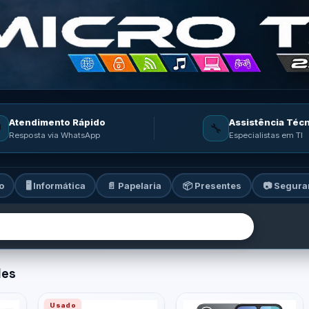
Atendimento Rápido
Assistência Téc

🔧
Resposta via WhatsApp
Especialistas em TI
o
🖥️ Informática
📄 Papelaria
📦 Presentes
📷 Segura
ia: informática, celulares, ga
des
Usado