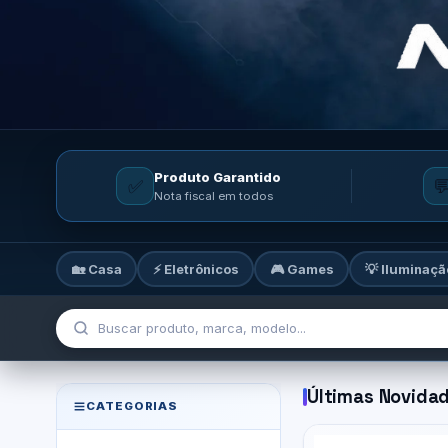
Produto Garantido
✅

Nota fiscal em todos
🏡 Casa
⚡ Eletrônicos
🎮 Games
💡 Iluminaçã
MicroTi — Sua loja de tecnolog
Últimas Novida
CATEGORIAS