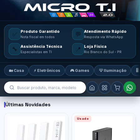
Produto Garantido
Atendimento Rápido
✅
💬
Nota fiscal em todos
Resposta via WhatsApp
Assistência Técnica
Loja Física
🔧
📍
Especialistas em TI
Rio Branco do Sul - PR
🏡 Casa
⚡ Eletrônicos
🎮 Games
💡 Iluminação
🖥
MicroTi — Sua loja de tecnologia
Últimas Novidades
Usado