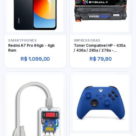
SMARTPHONES
IMPRESSORAS
Redmi A7 Pro 64gb - 4gb
Toner Compatível HP - 435a
Ram
/ 436a / 285a / 278a -
Byqualy
R$ 1.099,00
R$ 79,90