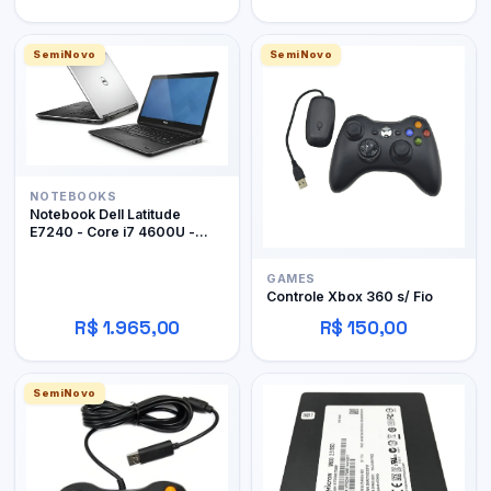
SemiNovo
SemiNovo
NOTEBOOKS
Notebook Dell Latitude
E7240 - Core i7 4600U -
12Gb RAM DDR3 - 128Gb
SSD
GAMES
Controle Xbox 360 s/ Fio
R$ 1.965,00
R$ 150,00
SemiNovo