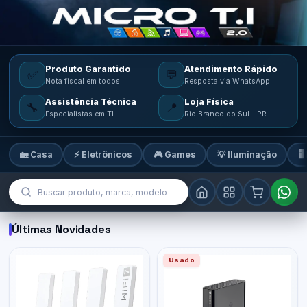
Produto Garantido
Atendimento Rápido
✅
💬
Nota fiscal em todos
Resposta via WhatsApp
Assistência Técnica
Loja Física
🔧
📍
Especialistas em TI
Rio Branco do Sul - PR
🏡 Casa
⚡ Eletrônicos
🎮 Games
💡 Iluminação
🖥
MicroTi — Sua loja de tecnologia
Últimas Novidades
Usado