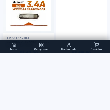
SMARTPHONES
Carregador Veicular c/ Cabo
Iphone - Le-528P
Início
Categorias
Minha conta
Carrinho
R$ 40,00
R$ 119,90
PERIFÉRICOS
Teclado Bluetooth
Ergonômico Xc-Tec-04