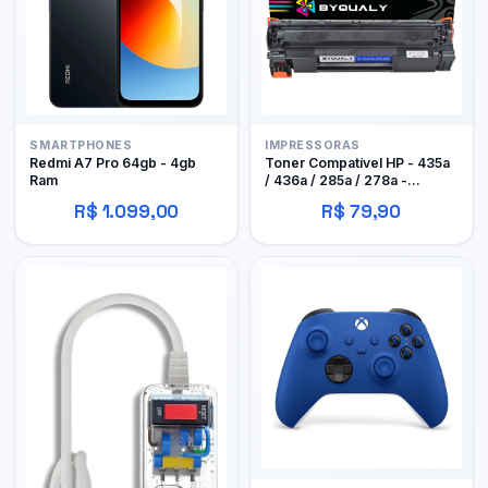
SMARTPHONES
IMPRESSORAS
Redmi A7 Pro 64gb - 4gb
Toner Compatível HP - 435a
Ram
/ 436a / 285a / 278a -
Byqualy
R$ 1.099,00
R$ 79,90