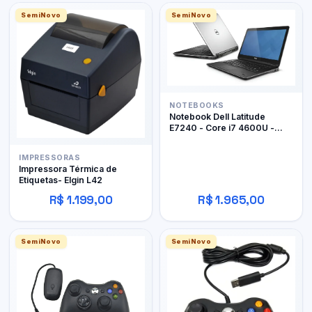
SemiNovo
SemiNovo
NOTEBOOKS
Notebook Dell Latitude
E7240 - Core i7 4600U -
12Gb RAM DDR3 - 128Gb
SSD
IMPRESSORAS
Impressora Térmica de
Etiquetas- Elgin L42
R$ 1.199,00
R$ 1.965,00
SemiNovo
SemiNovo