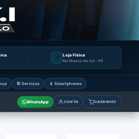
nica
Loja Física
📍
Rio Branco do Sul - PR
nça
🛠️ Serviços
📱 Smartphones
WhatsApp
CONTA
CARRINHO
mes e acessórios