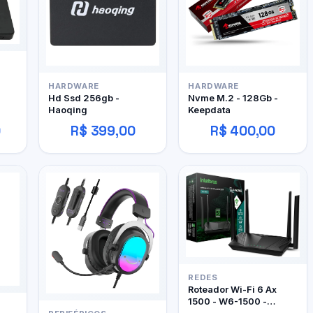
HARDWARE
HARDWARE
Hd Ssd 256gb -
Nvme M.2 - 128Gb -
Haoqing
Keepdata
0
R$ 399,00
R$ 400,00
REDES
Roteador Wi-Fi 6 Ax
1500 - W6-1500 -
Intelbras