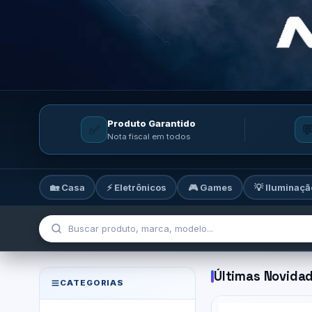
Produto Garantido
✅

Nota fiscal em todos
🏡 Casa
⚡ Eletrônicos
🎮 Games
💡 Iluminaçã
MicroTi — Sua loja de tecnolog
Últimas Novida
CATEGORIAS