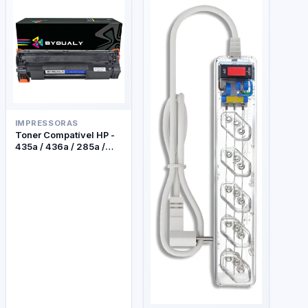
IMPRESSORAS
Toner Compatível HP -
435a / 436a / 285a /
278a - Byqualy