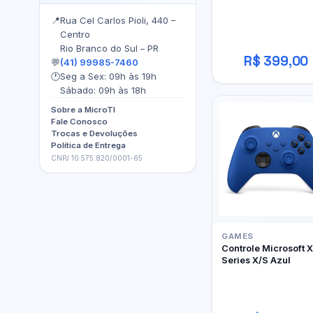
📍
Rua Cel Carlos Pioli, 440 –
Centro
Rio Branco do Sul – PR
R$ 399,00
💬
(41) 99985-7460
🕐
Seg a Sex: 09h às 19h
Sábado: 09h às 18h
Sobre a MicroTI
Fale Conosco
Trocas e Devoluções
Política de Entrega
CNPJ 10.575.820/0001-65
GAMES
Controle Microsoft 
Series X/S Azul