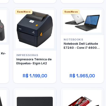
SemiNovo
SemiNovo
NOTEBOOKS
Notebook Dell Latitude
E7240 - Core i7 4600U
- 12Gb RAM DDR3 -
- Kv-
IMPRESSORAS
128Gb SSD
Impressora Térmica de
Etiquetas- Elgin L42
R$ 1.199,00
R$ 1.965,00