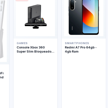
GAMES
SMARTPHONES
Console Xbox 360
Redmi A7 Pro 64gb -
Super Slim Bloqueado +
4gb Ram
Kinect
iFi
and