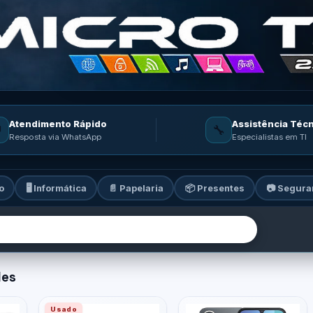
Atendimento Rápido
Assistência Téc

🔧
Resposta via WhatsApp
Especialistas em TI
o
🖥️ Informática
📄 Papelaria
📦 Presentes
📷 Segura
ia: informática, celulares, ga
des
Usado