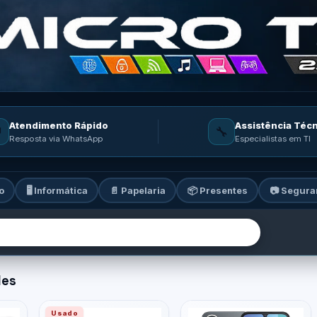
Atendimento Rápido
Assistência Téc

🔧
Resposta via WhatsApp
Especialistas em TI
o
🖥️ Informática
📄 Papelaria
📦 Presentes
📷 Segura
ia: informática, celulares, ga
des
Usado