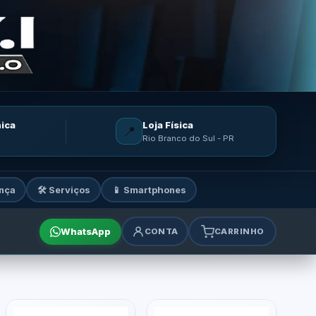
nica
Loja Física
📍
Rio Branco do Sul - PR
nça
🛠️ Serviços
📱 Smartphones
WhatsApp
CONTA
CARRINHO
mes e acessórios