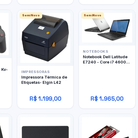
SemiNovo
SemiNovo
NOTEBOOKS
Notebook Dell Latitude
E7240 - Core i7 4600U
- 12Gb RAM DDR3 -
- Kv-
IMPRESSORAS
128Gb SSD
Impressora Térmica de
Etiquetas- Elgin L42
R$ 1.199,00
R$ 1.965,00