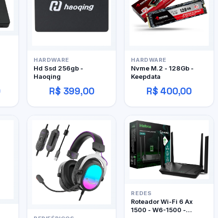
HARDWARE
HARDWARE
Hd Ssd 256gb -
Nvme M.2 - 128Gb -
Haoqing
Keepdata
0
R$ 399,00
R$ 400,00
REDES
Roteador Wi-Fi 6 Ax
1500 - W6-1500 -
Intelbras