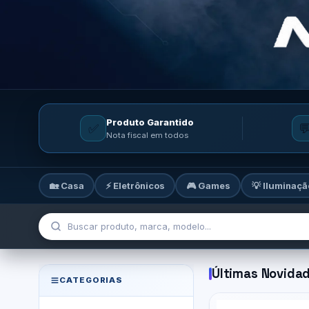
Produto Garantido
✅

Nota fiscal em todos
🏡 Casa
⚡ Eletrônicos
🎮 Games
💡 Iluminaçã
MicroTi — Sua loja de tecnolog
Últimas Novida
CATEGORIAS