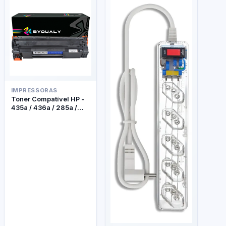
IMPRESSORAS
Toner Compatível HP -
435a / 436a / 285a /
278a - Byqualy