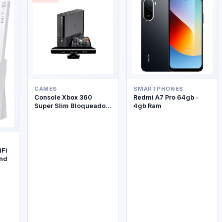
GAMES
SMARTPHONES
Console Xbox 360
Redmi A7 Pro 64gb -
Super Slim Bloqueado +
4gb Ram
Kinect
iFi
and