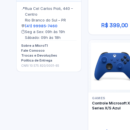
📍
Rua Cel Carlos Pioli, 440 –
Centro
Rio Branco do Sul – PR
R$ 399,00
💬
(41) 99985-7460
🕐
Seg a Sex: 09h às 19h
Sábado: 09h às 18h
Sobre a MicroTI
Fale Conosco
Trocas e Devoluções
Política de Entrega
CNPJ 10.575.820/0001-65
GAMES
Controle Microsoft 
Series X/S Azul