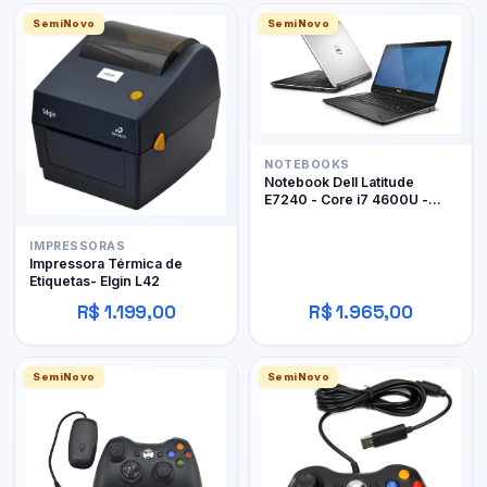
SemiNovo
SemiNovo
NOTEBOOKS
Notebook Dell Latitude
E7240 - Core i7 4600U -
12Gb RAM DDR3 - 128Gb
SSD
IMPRESSORAS
Impressora Térmica de
Etiquetas- Elgin L42
R$ 1.199,00
R$ 1.965,00
SemiNovo
SemiNovo