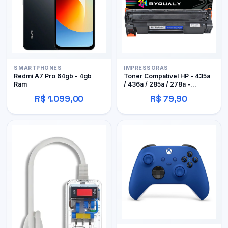
SMARTPHONES
IMPRESSORAS
Redmi A7 Pro 64gb - 4gb
Toner Compatível HP - 435a
Ram
/ 436a / 285a / 278a -
Byqualy
R$ 1.099,00
R$ 79,90