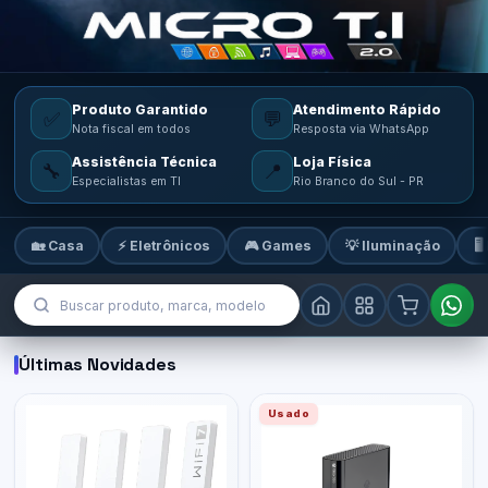
Produto Garantido
Atendimento Rápido
✅
💬
Nota fiscal em todos
Resposta via WhatsApp
Assistência Técnica
Loja Física
🔧
📍
Especialistas em TI
Rio Branco do Sul - PR
🏡 Casa
⚡ Eletrônicos
🎮 Games
💡 Iluminação
🖥
MicroTi — Sua loja de tecnologia
Últimas Novidades
Usado