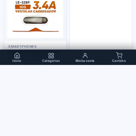
SMARTPHONES
Carregador Veicular c/ Cabo
Iphone - Le-528P
Início
Categorias
Minha conta
Carrinho
R$ 40,00
R$ 119,90
PERIFÉRICOS
Teclado Bluetooth
Ergonômico Xc-Tec-04