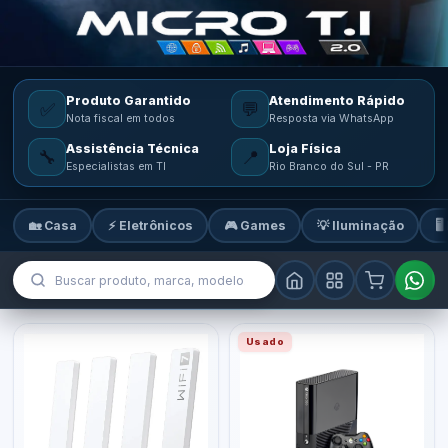
Produto Garantido
Atendimento Rápido
✅
💬
Nota fiscal em todos
Resposta via WhatsApp
Assistência Técnica
Loja Física
🔧
📍
Especialistas em TI
Rio Branco do Sul - PR
🏡 Casa
⚡ Eletrônicos
🎮 Games
💡 Iluminação
🖥
MicroTi — Sua loja de tecnologia
Usado