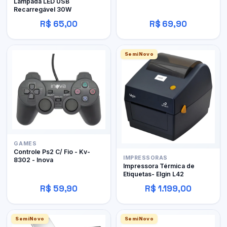
Lâmpada LED USB
Recarregável 30W
R$ 65,00
R$ 69,90
SemiNovo
GAMES
Controle Ps2 C/ Fio - Kv-
IMPRESSORAS
8302 - Inova
Impressora Térmica de
Etiquetas- Elgin L42
R$ 59,90
R$ 1.199,00
SemiNovo
SemiNovo