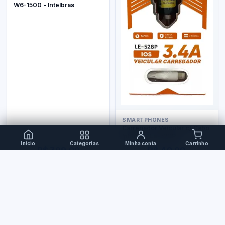
W6-1500 - Intelbras
SMARTPHONES
Carregador Veicular c/ Cabo
Iphone - Le-528P
Início
Categorias
Minha conta
Carrinho
R$ 399,00
R$ 40,00