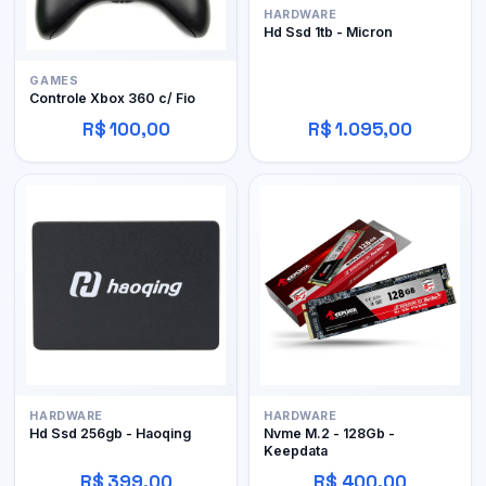
HARDWARE
Hd Ssd 1tb - Micron
GAMES
Controle Xbox 360 c/ Fio
R$ 100,00
R$ 1.095,00
HARDWARE
HARDWARE
Hd Ssd 256gb - Haoqing
Nvme M.2 - 128Gb -
Keepdata
R$ 399,00
R$ 400,00