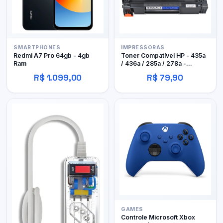
SMARTPHONES
IMPRESSORAS
Redmi A7 Pro 64gb - 4gb
Toner Compatível HP - 435a
Ram
/ 436a / 285a / 278a -
Byqualy
R$ 1.099,00
R$ 79,90
GAMES
Controle Microsoft Xbox