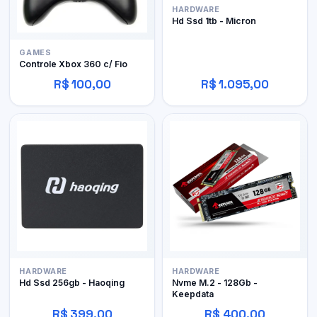
HARDWARE
Hd Ssd 1tb - Micron
GAMES
Controle Xbox 360 c/ Fio
R$ 100,00
R$ 1.095,00
HARDWARE
HARDWARE
Hd Ssd 256gb - Haoqing
Nvme M.2 - 128Gb -
Keepdata
R$ 399,00
R$ 400,00