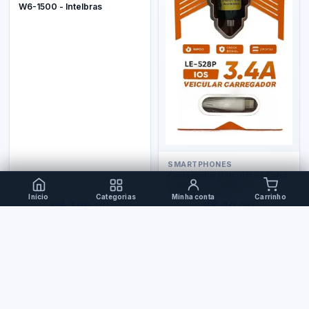
W6-1500 - Intelbras
SMARTPHONES
Carregador Veicular c/ Cabo
Iphone - Le-528P
Início
Categorias
Minha conta
Carrinho
R$ 399,00
R$ 40,00