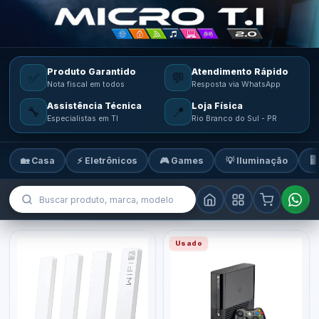
Produto Garantido
Atendimento Rápido
✅
💬
Nota fiscal em todos
Resposta via WhatsApp
Assistência Técnica
Loja Física
🔧
📍
Especialistas em TI
Rio Branco do Sul - PR
🏡 Casa
⚡ Eletrônicos
🎮 Games
💡 Iluminação
🖥
MicroTi — Sua loja de tecnologia
Usado