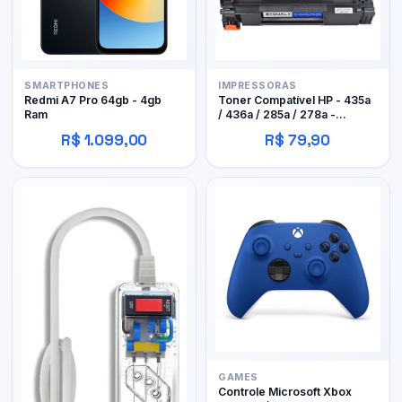
SMARTPHONES
IMPRESSORAS
Redmi A7 Pro 64gb - 4gb
Toner Compatível HP - 435a
Ram
/ 436a / 285a / 278a -
Byqualy
R$ 1.099,00
R$ 79,90
GAMES
Controle Microsoft Xbox