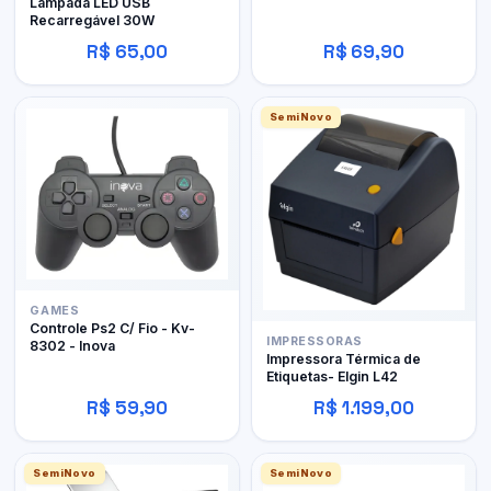
Lâmpada LED USB
Recarregável 30W
R$ 65,00
R$ 69,90
SemiNovo
GAMES
Controle Ps2 C/ Fio - Kv-
IMPRESSORAS
8302 - Inova
Impressora Térmica de
Etiquetas- Elgin L42
R$ 59,90
R$ 1.199,00
SemiNovo
SemiNovo