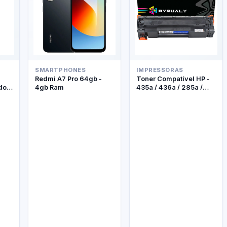
SMARTPHONES
IMPRESSORAS
Redmi A7 Pro 64gb -
Toner Compatível HP -
do +
4gb Ram
435a / 436a / 285a /
278a - Byqualy