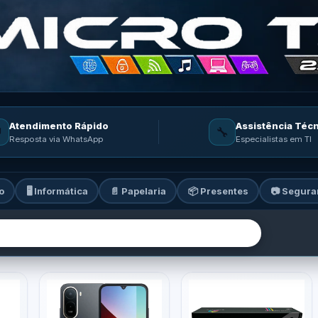
Atendimento Rápido
Assistência Téc

🔧
Resposta via WhatsApp
Especialistas em TI
o
🖥️ Informática
📄 Papelaria
📦 Presentes
📷 Segura
ia: informática, celulares, ga