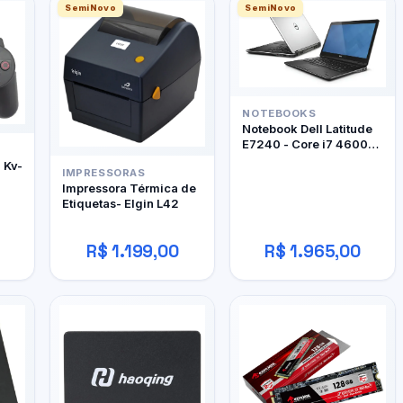
SemiNovo
SemiNovo
NOTEBOOKS
Notebook Dell Latitude
E7240 - Core i7 4600U
- 12Gb RAM DDR3 -
- Kv-
IMPRESSORAS
128Gb SSD
Impressora Térmica de
Etiquetas- Elgin L42
R$ 1.199,00
R$ 1.965,00