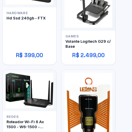
HARDWARE
Hd Ssd 240gb - FTX
GAMES
Volante Logitech G29 c/
Base
R$ 399,00
R$ 2.499,00
REDES
Roteador Wi-Fi 6 Ax
1500 - W6-1500 -
Intelbras