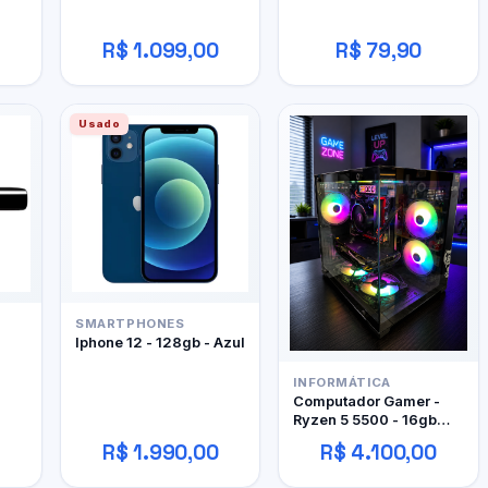
R$ 1.099,00
R$ 79,90
Usado
SMARTPHONES
Iphone 12 - 128gb - Azul
INFORMÁTICA
Computador Gamer -
Ryzen 5 5500 - 16gb
DDR4 - 480GB SSD - RX
R$ 1.990,00
R$ 4.100,00
480 4gb