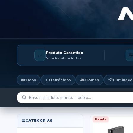
Produto Garantido
✅

Nota fiscal em todos
🏡 Casa
⚡ Eletrônicos
🎮 Games
💡 Iluminaçã
MicroTi — Sua loja de tecnolog
Usado
CATEGORIAS