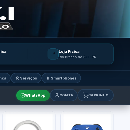
nica
Loja Física
📍
Rio Branco do Sul - PR
nça
🛠️ Serviços
📱 Smartphones
WhatsApp
CONTA
CARRINHO
mes e acessórios