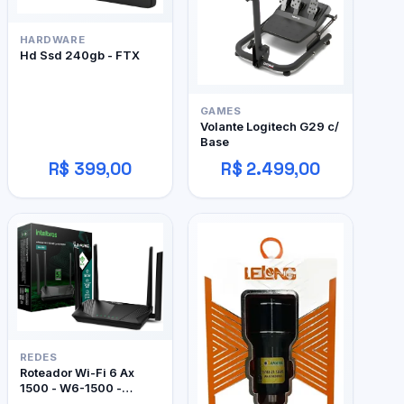
HARDWARE
Hd Ssd 240gb - FTX
GAMES
Volante Logitech G29 c/
Base
R$ 399,00
R$ 2.499,00
REDES
Roteador Wi-Fi 6 Ax
1500 - W6-1500 -
Intelbras