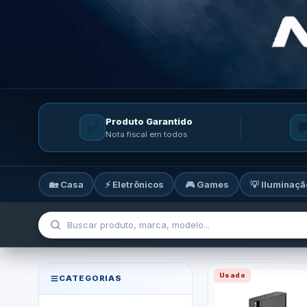
Produto Garantido
✅

Nota fiscal em todos
🏡 Casa
⚡ Eletrônicos
🎮 Games
💡 Iluminaçã
MicroTi — Sua loja de tecnolog
Usado
CATEGORIAS