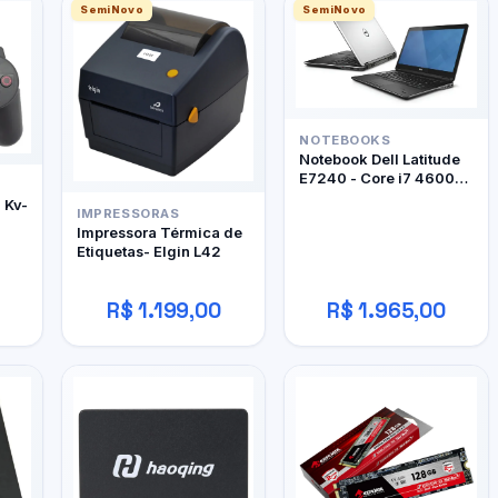
SemiNovo
SemiNovo
NOTEBOOKS
Notebook Dell Latitude
E7240 - Core i7 4600U
- 12Gb RAM DDR3 -
- Kv-
IMPRESSORAS
128Gb SSD
Impressora Térmica de
Etiquetas- Elgin L42
R$ 1.199,00
R$ 1.965,00