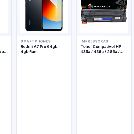
SMARTPHONES
IMPRESSORAS
Redmi A7 Pro 64gb -
Toner Compatível HP -
do +
4gb Ram
435a / 436a / 285a /
278a - Byqualy