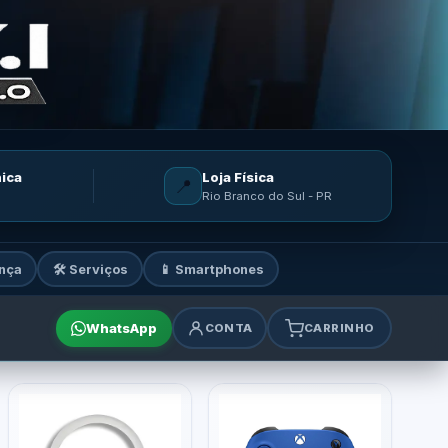
nica
Loja Física
📍
Rio Branco do Sul - PR
nça
🛠️ Serviços
📱 Smartphones
WhatsApp
CONTA
CARRINHO
mes e acessórios