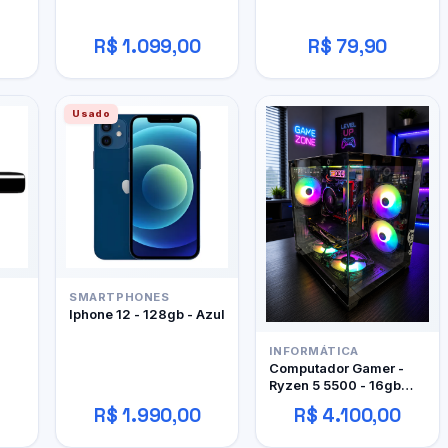
R$ 1.099,00
R$ 79,90
Usado
SMARTPHONES
Iphone 12 - 128gb - Azul
INFORMÁTICA
Computador Gamer -
Ryzen 5 5500 - 16gb
DDR4 - 480GB SSD - RX
R$ 1.990,00
R$ 4.100,00
480 4gb