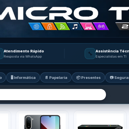
Atendimento Rápido
Assistência Téc

🔧
Resposta via WhatsApp
Especialistas em TI
o
🖥️ Informática
📄 Papelaria
📦 Presentes
📷 Segura
ia: informática, celulares, ga