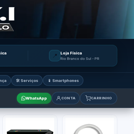
nica
Loja Física
📍
Rio Branco do Sul - PR
nça
🛠️ Serviços
📱 Smartphones
WhatsApp
CONTA
CARRINHO
mes e acessórios