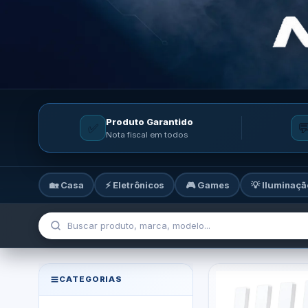
Produto Garantido
✅

Nota fiscal em todos
🏡 Casa
⚡ Eletrônicos
🎮 Games
💡 Iluminaçã
MicroTi — Sua loja de tecnolog
CATEGORIAS