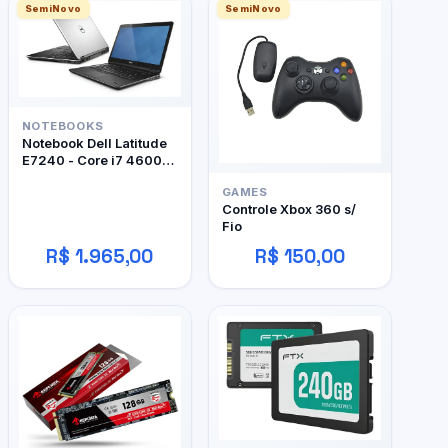
SemiNovo
SemiNovo
NOTEBOOKS
Notebook Dell Latitude
E7240 - Core i7 4600U
- 12Gb RAM DDR3 -
GAMES
128Gb SSD
Controle Xbox 360 s/
Fio
R$ 1.965,00
R$ 150,00