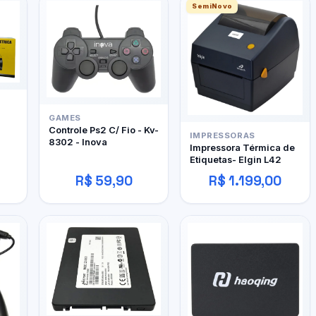
SemiNovo
GAMES
Controle Ps2 C/ Fio - Kv-
IMPRESSORAS
8302 - Inova
Impressora Térmica de
Etiquetas- Elgin L42
R$ 59,90
R$ 1.199,00