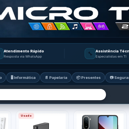
Atendimento Rápido
Assistência Téc

🔧
Resposta via WhatsApp
Especialistas em TI
o
🖥️ Informática
📄 Papelaria
📦 Presentes
📷 Segura
ia: informática, celulares, ga
Usado