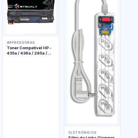
IMPRESSORAS
Toner Compatível HP -
435a / 436a / 285a /
278a - Byqualy
ELETRÔNICOS
Filtro de Linha Clamper