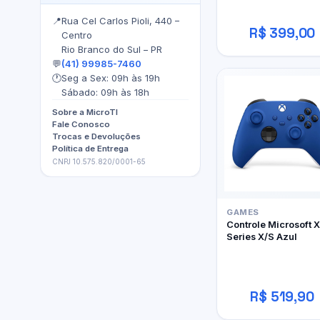
📍
Rua Cel Carlos Pioli, 440 –
R$ 399,00
Centro
Rio Branco do Sul – PR
💬
(41) 99985-7460
🕐
Seg a Sex: 09h às 19h
Sábado: 09h às 18h
Sobre a MicroTI
Fale Conosco
Trocas e Devoluções
Política de Entrega
CNPJ 10.575.820/0001-65
GAMES
Controle Microsoft 
Series X/S Azul
R$ 519,90