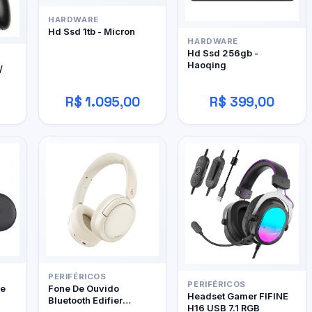
HARDWARE
Hd Ssd 1tb - Micron
HARDWARE
Hd Ssd 256gb -
Haoqing
/
R$ 1.095,00
R$ 399,00
PERIFÉRICOS
PERIFÉRICOS
le
Fone De Ouvido
Headset Gamer FIFINE
Bluetooth Edifier
H16 USB 7.1 RGB