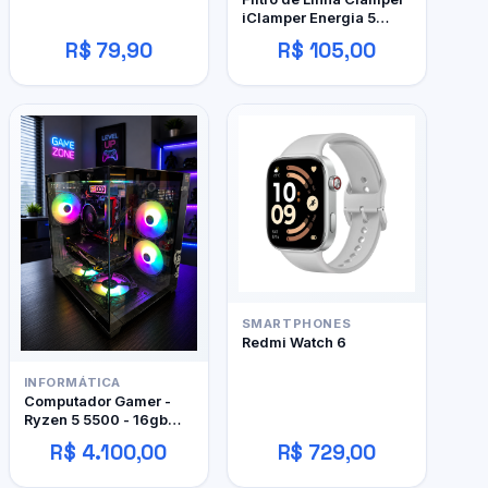
iClamper Energia 5
Tomadas
R$ 79,90
R$ 105,00
SMARTPHONES
Redmi Watch 6
INFORMÁTICA
Computador Gamer -
Ryzen 5 5500 - 16gb
DDR4 - 480GB SSD - RX
R$ 4.100,00
R$ 729,00
480 4gb