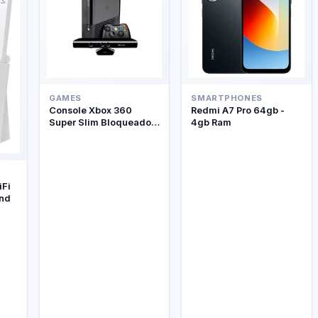
GAMES
SMARTPHONES
Console Xbox 360
Redmi A7 Pro 64gb -
Super Slim Bloqueado +
4gb Ram
Kinect
iFi
and