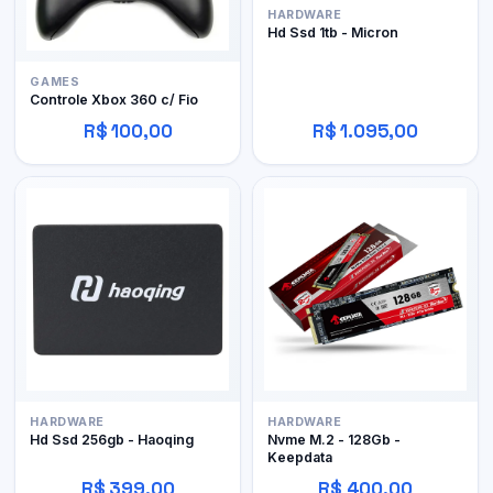
HARDWARE
Hd Ssd 1tb - Micron
GAMES
Controle Xbox 360 c/ Fio
R$ 100,00
R$ 1.095,00
HARDWARE
HARDWARE
Hd Ssd 256gb - Haoqing
Nvme M.2 - 128Gb -
Keepdata
R$ 399,00
R$ 400,00