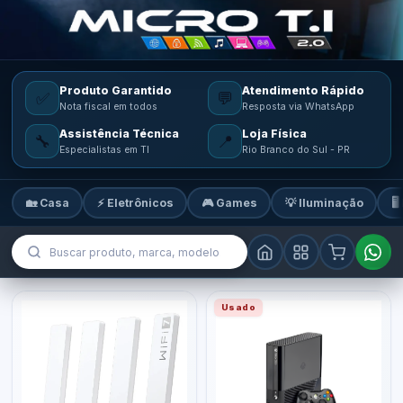
Produto Garantido
Atendimento Rápido
✅
💬
Nota fiscal em todos
Resposta via WhatsApp
Assistência Técnica
Loja Física
🔧
📍
Especialistas em TI
Rio Branco do Sul - PR
🏡 Casa
⚡ Eletrônicos
🎮 Games
💡 Iluminação
🖥
MicroTi — Sua loja de tecnologia
Usado