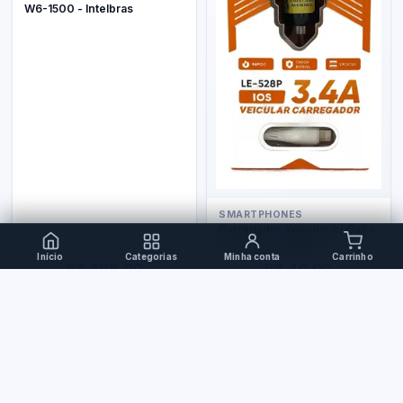
W6-1500 - Intelbras
SMARTPHONES
Carregador Veicular c/ Cabo
Iphone - Le-528P
Início
Categorias
Minha conta
Carrinho
R$ 399,00
R$ 40,00