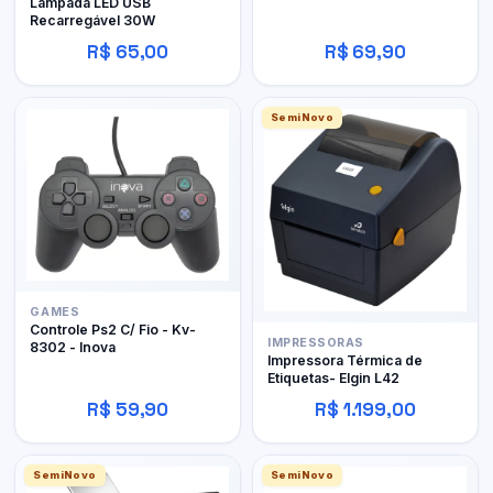
Lâmpada LED USB
Recarregável 30W
R$ 65,00
R$ 69,90
SemiNovo
GAMES
Controle Ps2 C/ Fio - Kv-
IMPRESSORAS
8302 - Inova
Impressora Térmica de
Etiquetas- Elgin L42
R$ 59,90
R$ 1.199,00
SemiNovo
SemiNovo