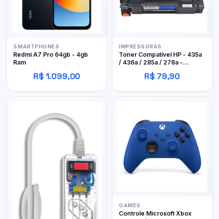
SMARTPHONES
IMPRESSORAS
Redmi A7 Pro 64gb - 4gb
Toner Compatível HP - 435a
Ram
/ 436a / 285a / 278a -
Byqualy
R$ 1.099,00
R$ 79,90
GAMES
Controle Microsoft Xbox