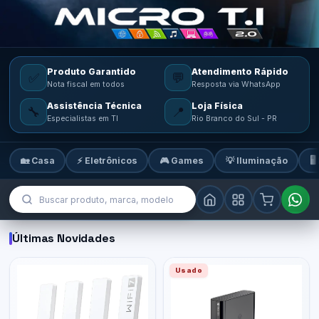
Produto Garantido
Atendimento Rápido
✅
💬
Nota fiscal em todos
Resposta via WhatsApp
Assistência Técnica
Loja Física
🔧
📍
Especialistas em TI
Rio Branco do Sul - PR
🏡 Casa
⚡ Eletrônicos
🎮 Games
💡 Iluminação
🖥
MicroTi — Sua loja de tecnologia
Últimas Novidades
Usado