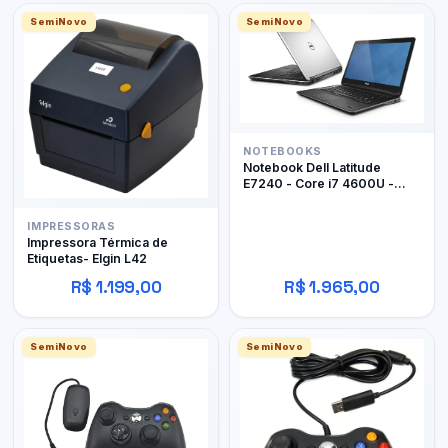
SemiNovo
SemiNovo
NOTEBOOKS
Notebook Dell Latitude
E7240 - Core i7 4600U -
12Gb RAM DDR3 - 128Gb
SSD
IMPRESSORAS
Impressora Térmica de
Etiquetas- Elgin L42
R$ 1.199,00
R$ 1.965,00
SemiNovo
SemiNovo