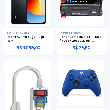
SMARTPHONES
IMPRESSORAS
Redmi A7 Pro 64gb - 4gb
Toner Compatível HP - 435a
Ram
/ 436a / 285a / 278a -
Byqualy
R$ 1.099,00
R$ 79,90