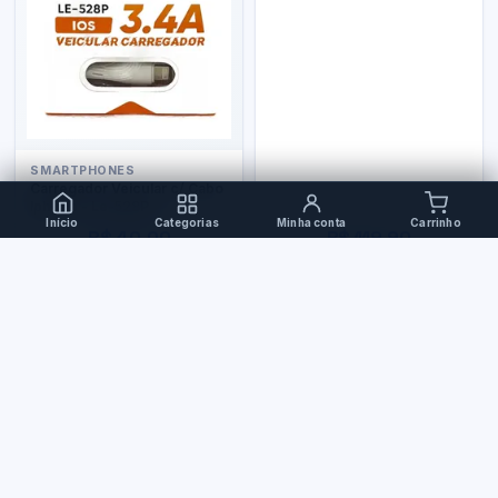
SMARTPHONES
Carregador Veicular c/ Cabo
Iphone - Le-528P
Início
Categorias
Minha conta
Carrinho
R$ 40,00
R$ 119,90
PERIFÉRICOS
Teclado Bluetooth
Ergonômico Xc-Tec-04