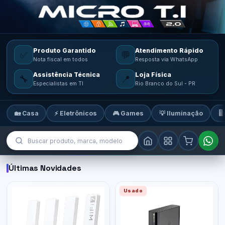
Produto Garantido
Atendimento Rápido
✅
💬
Nota fiscal em todos
Resposta via WhatsApp
Assistência Técnica
Loja Física
🔧
📍
Especialistas em TI
Rio Branco do Sul - PR
🏡 Casa
⚡ Eletrônicos
🎮 Games
💡 Iluminação
🖥
MicroTi — Sua loja de tecnologia
Últimas Novidades
Usado