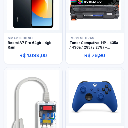
SMARTPHONES
IMPRESSORAS
Redmi A7 Pro 64gb - 4gb
Toner Compatível HP - 435a
Ram
/ 436a / 285a / 278a -
Byqualy
R$ 1.099,00
R$ 79,90