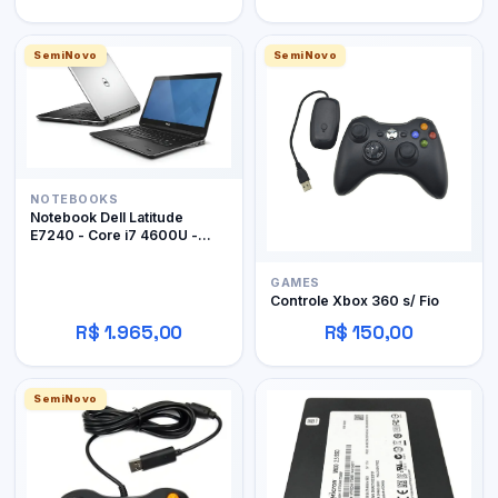
SemiNovo
SemiNovo
NOTEBOOKS
Notebook Dell Latitude
E7240 - Core i7 4600U -
12Gb RAM DDR3 - 128Gb
SSD
GAMES
Controle Xbox 360 s/ Fio
R$ 1.965,00
R$ 150,00
SemiNovo