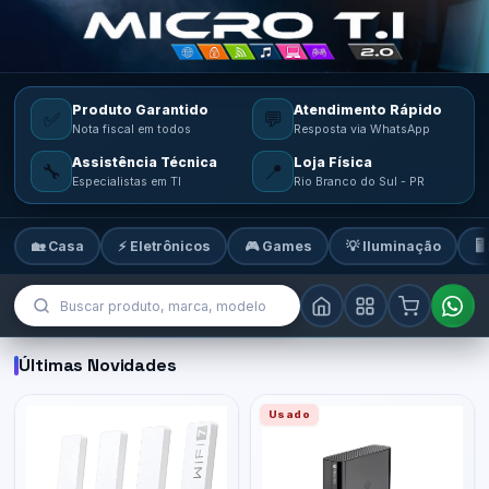
Produto Garantido
Atendimento Rápido
✅
💬
Nota fiscal em todos
Resposta via WhatsApp
Assistência Técnica
Loja Física
🔧
📍
Especialistas em TI
Rio Branco do Sul - PR
🏡 Casa
⚡ Eletrônicos
🎮 Games
💡 Iluminação
🖥
MicroTi — Sua loja de tecnologia
Últimas Novidades
Usado