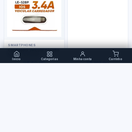
SMARTPHONES
Carregador Veicular c/ Cabo
Iphone - Le-528P
Início
Categorias
Minha conta
Carrinho
R$ 40,00
R$ 119,90
PERIFÉRICOS
Teclado Bluetooth
Ergonômico Xc-Tec-04