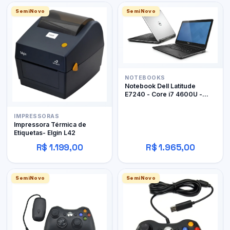
SemiNovo
SemiNovo
NOTEBOOKS
Notebook Dell Latitude
E7240 - Core i7 4600U -
12Gb RAM DDR3 - 128Gb
SSD
IMPRESSORAS
Impressora Térmica de
Etiquetas- Elgin L42
R$ 1.199,00
R$ 1.965,00
SemiNovo
SemiNovo