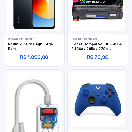
SMARTPHONES
IMPRESSORAS
Redmi A7 Pro 64gb - 4gb
Toner Compatível HP - 435a
Ram
/ 436a / 285a / 278a -
Byqualy
R$ 1.099,00
R$ 79,90